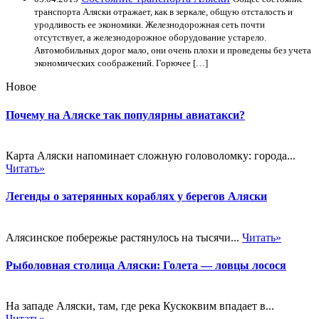
транспорта Аляски отражает, как в зеркале, общую отсталость и
уродливость ее экономики. Железнодорожная сеть почти
отсутствует, а железнодорожное оборудование устарело.
Автомобильных дорог мало, они очень плохи и проведены без учета
экономических соображений. Горючее […]
Новое
Почему на Аляске так популярны авиатакси?
Карта Аляски напоминает сложную головоломку: города...
Читать»
Легенды о затерянных кораблях у берегов Аляски
Алясинское побережье растянулось на тысячи...
Читать»
Рыболовная столица Аляски: Голета — ловцы лосося
На западе Аляски, там, где река Кускоквим впадает в...
Читать»