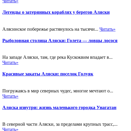
Читать»
Легенды о затерянных кораблях у берегов Аляски
Алясинское побережье растянулось на тысячи...
Читать»
Рыболовная столица Аляски: Голета — ловцы лосося
На западе Аляски, там, где река Кускоквим впадает в...
Читать»
Красивые закаты Аляски: поселок Голуяк
Погружаясь в мир северных чудес, многие мечтают о...
Читать»
Аляска изнутри: жизнь маленького городка Унагатан
В северной части Аляски, за пределами крупных трасс,...
Читать»