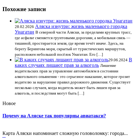
Похожие записи
Аляска изнутри: жизнь маленького городка
28.02.2026
Унагатан
В северной части Аляски, за пределами крупных трасс,
где асфальт сменяется грунтовыми дорогами, а мобильная связь —
тишиной, простирается земля, где время течёт иначе. Здесь, на
берегу Берингова моря, скрытый от туристических маршрутов,
расположен небольшой посёлок Унагатан. Его […]
В
29.06.2024
каких случаях лишают прав за алкоголь
Лишение
водительских прав за управление автомобилем в состоянии
алкогольного опьянения - это серьезное наказание, которое грозит
водителю за нарушение правил дорожного движения. Существует
несколько случаев, когда водитель может быть лишен прав за
алкоголь, и последствия могут быть […]
Новое
Почему на Аляске так популярны авиатакси?
Карта Аляски напоминает сложную головоломку: города...