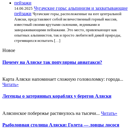
Чугачские горы: альпинизм и захватывающие
14.06.2025
пейзажи
Чугачские горы, расположенные на юге центральной
Аляски, представляют собой величественный горный массив,
известный своими крутыми склонами, ледниками и
завораживающими пейзажами. Это место, привлекающее как
опытных альпинистов, так и просто любителей дикой природы,
стремящихся испытать […]
Новое
Почему на Аляске так популярны авиатакси?
Карта Аляски напоминает сложную головоломку: города...
Читать»
Легенды о затерянных кораблях у берегов Аляски
Алясинское побережье растянулось на тысячи...
Читать»
Рыболовная столица Аляски: Голета — ловцы лосося