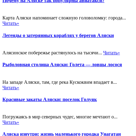
Почему на Аляске так популярны авиатакси?
Карта Аляски напоминает сложную головоломку: города...
Читать»
Легенды о затерянных кораблях у берегов Аляски
Алясинское побережье растянулось на тысячи...
Читать»
Рыболовная столица Аляски: Голета — ловцы лосося
На западе Аляски, там, где река Кускоквим впадает в...
Читать»
Красивые закаты Аляски: поселок Голуяк
Погружаясь в мир северных чудес, многие мечтают о...
Читать»
Аляска изнутри: жизнь маленького городка Унагатан