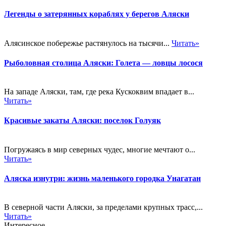
Легенды о затерянных кораблях у берегов Аляски
Алясинское побережье растянулось на тысячи...
Читать»
Рыболовная столица Аляски: Голета — ловцы лосося
На западе Аляски, там, где река Кускоквим впадает в...
Читать»
Красивые закаты Аляски: поселок Голуяк
Погружаясь в мир северных чудес, многие мечтают о...
Читать»
Аляска изнутри: жизнь маленького городка Унагатан
В северной части Аляски, за пределами крупных трасс,...
Читать»
Интересное