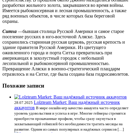
разработки жильного золота, закрывшиеся во время войны.
Имеется рыбоконсервная и лесная промышленность, а также
ряд военных объектов, в числе которых база береговой
охраны.
Ситха
—бывшая столица Русской Америки и самое старое
поселение русских в юго-восточной Аляске. Здесь
сохранились старинная русская церковь, русская крепость и
здание правителя Русской Америки. Из цветущего
оживленного города и порта Ситха превратилась при
американцах в захолустный городок с небольшой
лесопильной и рыбоконсервной промышленностью.
Превращение Аляски в военно-стратегический плацдарм
отразилось и на Ситхе, где была создана база гидросамолетов.
Похожие записи
Lolzteam Market: Ваш надёжный источник
28.07.2025
аккаунтов
В мире онлайн-игр качество аккаунта часто определяет
уровень удовольствия и успеха в игре. Многие геймеры стремятся
приобрести прокачанные профили, чтобы сразу окунуться в
захватывающий геймплей без необходимости тратить месяцы на
развитие. Одним из самых популярных и надёжных сервисов […]