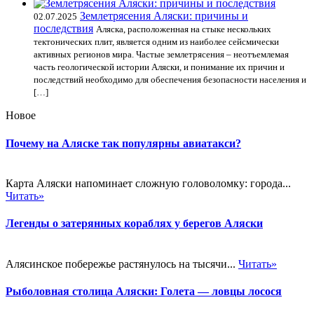
Землетрясения Аляски: причины и
02.07.2025
последствия
Аляска, расположенная на стыке нескольких
тектонических плит, является одним из наиболее сейсмически
активных регионов мира. Частые землетрясения – неотъемлемая
часть геологической истории Аляски, и понимание их причин и
последствий необходимо для обеспечения безопасности населения и
[…]
Новое
Почему на Аляске так популярны авиатакси?
Карта Аляски напоминает сложную головоломку: города...
Читать»
Легенды о затерянных кораблях у берегов Аляски
Алясинское побережье растянулось на тысячи...
Читать»
Рыболовная столица Аляски: Голета — ловцы лосося