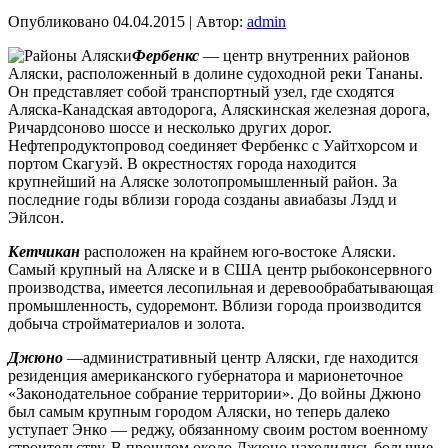
Опубликовано
04.04.2015
|
Автор:
admin
Фербенкс
— центр внутренних районов
Аляски, расположенный в долине судоходной реки Тананы.
Он представляет собой транспортный узел, где сходятся
Аляска-Канадская автодорога, Аляскинская железная дорога,
Ричардсоново шоссе и несколько других дорог.
Нефтепродуктопровод соединяет Фербенкс с Уайтхорсом и
портом
Скагуэй. В окрестностях города находится
крупнейший на Аляске золотопромышленный район. За
последние годы вблизи города созданы авиабазы Лэдд и
Эйлсон.
Кетчикан
расположен на крайнем юго-востоке Аляски.
Самый крупный на Аляске и в США центр рыбоконсервного
производства, имеется лесопильная и деревообрабатывающая
промышленность, судоремонт. Вблизи города производится
добыча стройматериалов и золота.
Джюно
—административный центр Аляски, где находится
резиденция американского губернатора и марионеточное
«Законодательное собрание территории». До войны Джюно
был самым крупным городом Аляски, но теперь далеко
уступает Энко — реджу, обязанному своим ростом военному
строительству. В прошлом около Джюно находились большие