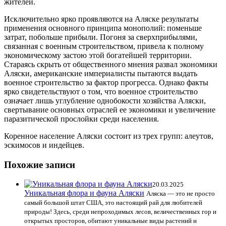
жителей.
Исключительно ярко проявляются на Аляске результаты
применения основного принципа монополий: поменьше
затрат, побольше прибыли. Погоня за сверхприбылями,
связанная с военным строительством, привела к полному
экономическому застою этой богатейшей территории.
Стараясь скрыть от общественного мнения развал экономики
Аляски, американские империалисты пытаются выдать
военное строительство за фактор прогресса. Однако факты
ярко свидетельствуют о том, что военное строительство
означает лишь углубление однобокости хозяйства Аляски,
свертывание основных отраслей ее экономики и увеличение
паразитической прослойки среди населения.
Коренное население Аляски состоит из трех групп: алеутов,
эскимосов и индейцев.
Похожие записи
20.03.2025
Уникальная флора и фауна Аляски
Аляска — это не просто
самый большой штат США, это настоящий рай для любителей
природы! Здесь, среди непроходимых лесов, величественных гор и
открытых просторов, обитают уникальные виды растений и