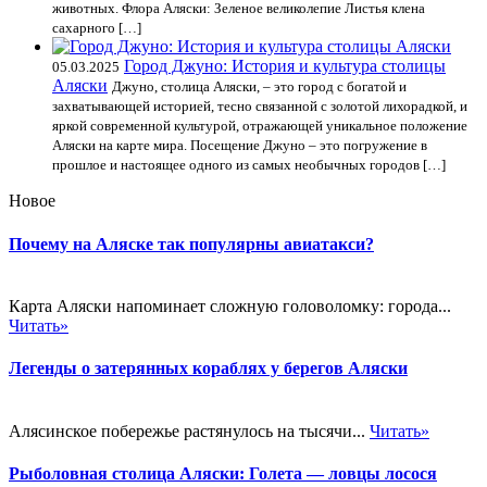
животных. Флора Аляски: Зеленое великолепие Листья клена
сахарного […]
Город Джуно: История и культура столицы
05.03.2025
Аляски
Джуно, столица Аляски, – это город с богатой и
захватывающей историей, тесно связанной с золотой лихорадкой, и
яркой современной культурой, отражающей уникальное положение
Аляски на карте мира. Посещение Джуно – это погружение в
прошлое и настоящее одного из самых необычных городов […]
Новое
Почему на Аляске так популярны авиатакси?
Карта Аляски напоминает сложную головоломку: города...
Читать»
Легенды о затерянных кораблях у берегов Аляски
Алясинское побережье растянулось на тысячи...
Читать»
Рыболовная столица Аляски: Голета — ловцы лосося