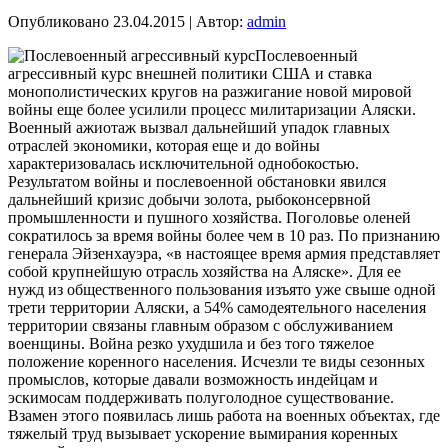
Опубликовано
23.04.2015
|
Автор:
admin
Послевоенный
агрессивный курс внешней политики США и ставка
монополистических кругов на разжигание новой мировой
войны еще более усилили процесс милитаризации Аляски.
Военный ажиотаж вызвал дальнейший упадок главных
отраслей экономики, которая еще и до войны
характеризовалась исключительной однобокостью.
Результатом войны и послевоенной обстановки явился
дальнейший кризис добычи золота, рыбоконсервной
промышленности и пушного хозяйства. Поголовье оленей
сократилось за время войны более чем в 10 раз. По признанию
генерала Эйзенхауэра, «в настоящее время армия представляет
собой крупнейшую отрасль хозяйства на Аляске». Для ее
нужд из общественного пользования изъято уже свыше одной
трети территории Аляски, а 54% самодеятельного населения
территории связаны главным образом с обслуживанием
военщины. Война резко ухудшила и без того тяжелое
положение коренного населения. Исчезли те виды сезонных
промыслов, которые давали возможность индейцам и
эскимосам поддерживать полуголодное существование.
Взамен этого появилась лишь работа на военных объектах, где
тяжелый труд вызывает ускорение вымирания коренных