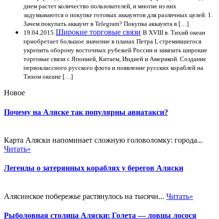
днем растет количество пользователей, и многие из них
задумываются о покупке готовых аккаунтов для различных целей. 1.
Зачем покупать аккаунт в Telegram? Покупка аккаунта в […]
Широкие торговые связи
19.04.2015
В XVIII в. Тихий океан
приобретает большое значение в планах Петра I, стремившегося
укрепить оборону восточных рубежей России и завязать широкие
торговые связи с Японией, Китаем, Индией и Америкой. Создание
первоклассного русского флота и появление русских кораблей на
Тихом океане […]
Новое
Почему на Аляске так популярны авиатакси?
Карта Аляски напоминает сложную головоломку: города...
Читать»
Легенды о затерянных кораблях у берегов Аляски
Алясинское побережье растянулось на тысячи...
Читать»
Рыболовная столица Аляски: Голета — ловцы лосося