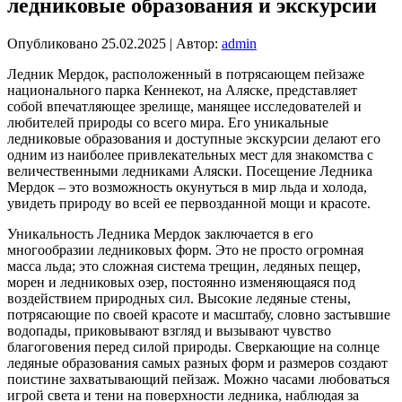
ледниковые образования и экскурсии
Опубликовано
25.02.2025
|
Автор:
admin
Ледник Мердок, расположенный в потрясающем пейзаже
национального парка Кеннекот, на Аляске, представляет
собой впечатляющее зрелище, манящее исследователей и
любителей природы со всего мира. Его уникальные
ледниковые образования и доступные экскурсии делают его
одним из наиболее привлекательных мест для знакомства с
величественными ледниками Аляски. Посещение Ледника
Мердок – это возможность окунуться в мир льда и холода,
увидеть природу во всей ее первозданной мощи и красоте.
Уникальность Ледника Мердок заключается в его
многообразии ледниковых форм. Это не просто огромная
масса льда; это сложная система трещин, ледяных пещер,
морен и ледниковых озер, постоянно изменяющаяся под
воздействием природных сил. Высокие ледяные стены,
потрясающие по своей красоте и масштабу, словно застывшие
водопады, приковывают взгляд и вызывают чувство
благоговения перед силой природы. Сверкающие на солнце
ледяные образования самых разных форм и размеров создают
поистине захватывающий пейзаж. Можно часами любоваться
игрой света и тени на поверхности ледника, наблюдая за