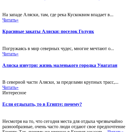
На западе Аляски, там, где река Кускоквим впадает в...
Читать»
Красивые закаты Аляски: поселок Голуяк
Погружаясь в мир северных чудес, многие мечтают о...
Читать»
Аляска изнутри: жизнь маленького городка Унагатан
В северной части Аляски, за пределами крупных трасс,...
Читать»
Интересное
Если отдыхать, то в Египте: почему?
Несмотря на то, что сегодня места для отдыха чрезвычайно
разнообразные, очень часто люди отдают свое предпочтение
Египту. Так, почему же именно в Египет заказать...
Читать»