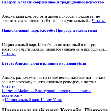
Галереи Аляски: современное и традиционное искусство
Аляска, край контрастов и дикой природы, предлагает не
только захватывающие пейзажи, но и уникальный...
Читать»
Национальный парк Котзебу: Природа и экосистемы
Национальный парк Котзебу, расположенный в северо-
восточной части Канады, является уникальным природным...
Читать»
Ветры Аляски: сила и влияние на ландшафты
Аляска, расположенная на стыке нескольких климатических
зон и характеризующаяся сложным рельефом, известна...
Читать»
Lolzteam Market — Ваш лучший помощник в поиске
аккаунтов
»
«
Национальный парк Нагар: Уник
Национальный парк Котзебу: Природа