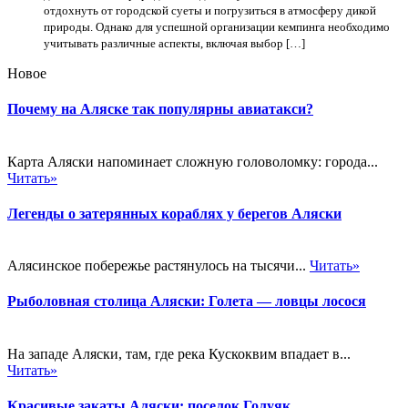
отдохнуть от городской суеты и погрузиться в атмосферу дикой
природы. Однако для успешной организации кемпинга необходимо
учитывать различные аспекты, включая выбор […]
Новое
Почему на Аляске так популярны авиатакси?
Карта Аляски напоминает сложную головоломку: города...
Читать»
Легенды о затерянных кораблях у берегов Аляски
Алясинское побережье растянулось на тысячи...
Читать»
Рыболовная столица Аляски: Голета — ловцы лосося
На западе Аляски, там, где река Кускоквим впадает в...
Читать»
Красивые закаты Аляски: поселок Голуяк