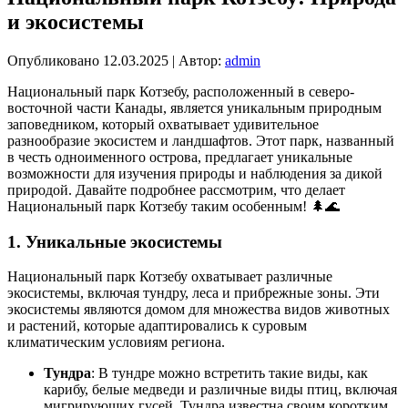
и экосистемы
Опубликовано
12.03.2025
|
Автор:
admin
Национальный парк Котзебу, расположенный в северо-
восточной части Канады, является уникальным природным
заповедником, который охватывает удивительное
разнообразие экосистем и ландшафтов. Этот парк, названный
в честь одноименного острова, предлагает уникальные
возможности для изучения природы и наблюдения за дикой
природой. Давайте подробнее рассмотрим, что делает
Национальный парк Котзебу таким особенным! 🌲🌊
1. Уникальные экосистемы
Национальный парк Котзебу охватывает различные
экосистемы, включая тундру, леса и прибрежные зоны. Эти
экосистемы являются домом для множества видов животных
и растений, которые адаптировались к суровым
климатическим условиям региона.
Тундра
: В тундре можно встретить такие виды, как
карибу, белые медведи и различные виды птиц, включая
мигрирующих гусей. Тундра известна своим коротким