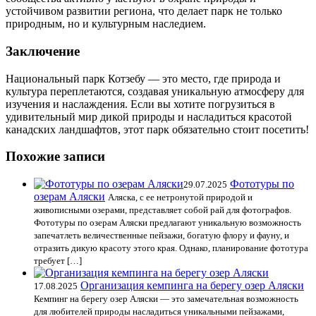
устойчивом развитии региона, что делает парк не только
природным, но и культурным наследием.
Заключение
Национальный парк Котзебу — это место, где природа и
культура переплетаются, создавая уникальную атмосферу для
изучения и наслаждения. Если вы хотите погрузиться в
удивительный мир дикой природы и насладиться красотой
канадских ландшафтов, этот парк обязательно стоит посетить!
Похожие записи
Фототуры по
29.07.2025
озерам Аляски
Аляска, с ее нетронутой природой и
живописными озерами, представляет собой рай для фотографов.
Фототуры по озерам Аляски предлагают уникальную возможность
запечатлеть величественные пейзажи, богатую флору и фауну, и
отразить дикую красоту этого края. Однако, планирование фототура
требует […]
Организация кемпинга на берегу озер Аляски
17.08.2025
Кемпинг на берегу озер Аляски — это замечательная возможность
для любителей природы насладиться уникальными пейзажами,