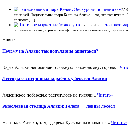
25.
пейзажей, Национальный парк Кенай на Аляске — то, что вам нужно! 
позволят […]
Что такое ма
20.02.2025
социальных сетях, игровых платформах, онлайн-магазинах, стриминго
Новое
Почему на Аляске так популярны авиатакси?
Карта Аляски напоминает сложную головоломку: города...
Чит
Легенды о затерянных кораблях у берегов Аляски
Алясинское побережье растянулось на тысячи...
Читать»
Рыболовная столица Аляски: Голета — ловцы лосося
На западе Аляски, там, где река Кускоквим впадает в...
Читать»