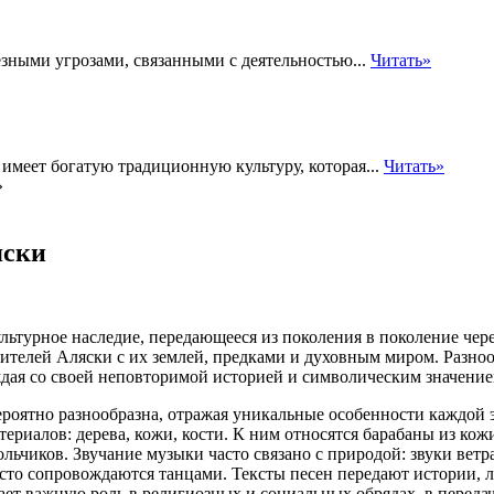
ьезными угрозами, связанными с деятельностью...
Читать»
имеет богатую традиционную культуру, которая...
Читать»
»
яски
ьтурное наследие, передающееся из поколения в поколение чере
ителей Аляски с их землей, предками и духовным миром. Разно
дая со своей неповторимой историей и символическим значение
роятно разнообразна, отражая уникальные особенности каждой 
ериалов: дерева, кожи, кости. К ним относятся барабаны из ко
льчиков. Звучание музыки часто связано с природой: звуки ветра
сто сопровождаются танцами. Тексты песен передают истории, л
т важную роль в религиозных и социальных обрядах, в передач