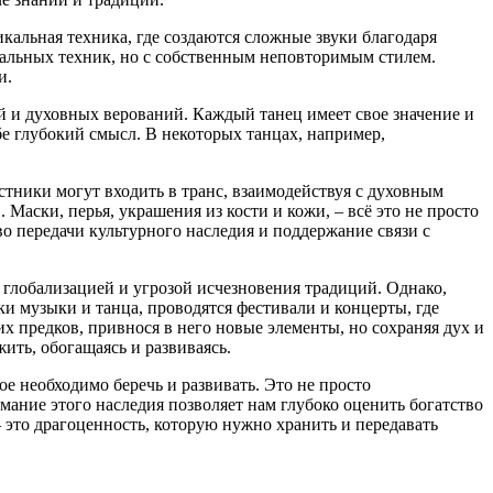
кальная техника, где создаются сложные звуки благодаря
окальных техник, но с собственным неповторимым стилем.
и.
й и духовных верований. Каждый танец имеет свое значение и
е глубокий смысл. В некоторых танцах, например,
стники могут входить в транс, взаимодействуя с духовным
Маски, перья, украшения из кости и кожи, – всё это не просто
 передачи культурного наследия и поддержание связи с
глобализацией и угрозой исчезновения традиций. Однако,
и музыки и танца, проводятся фестивали и концерты, где
 предков, привнося в него новые элементы, но сохраняя дух и
ить, обогащаясь и развиваясь.
е необходимо беречь и развивать. Это не просто
ание этого наследия позволяет нам глубоко оценить богатство
это драгоценность, которую нужно хранить и передавать