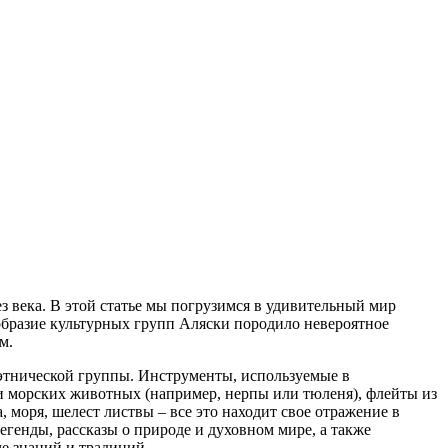
з века. В этой статье мы погрузимся в удивительный мир
образие культурных групп Аляски породило невероятное
м.
этнической группы. Инструменты, используемые в
жи морских животных (например, нерпы или тюленя), флейты из
, моря, шелест листвы – все это находит свое отражение в
егенды, рассказы о природе и духовном мире, а также
е знаний и традиций.