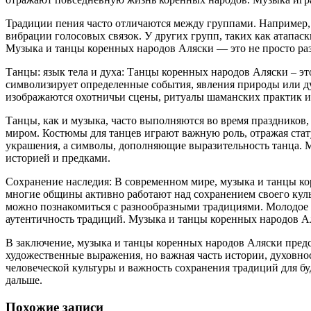
Традиции пения часто отличаются между группами. Например, 
вибрации голосовых связок. У других групп, таких как атапа
Музыка и танцы коренных народов Аляски — это не просто раз
Танцы: язык тела и духа: Танцы коренных народов Аляски – эт
символизирует определенные события, явления природы или ду
изображаются охотничьи сцены, ритуалы шаманских практик 
Танцы, как и музыка, часто выполняются во время праздников
миром. Костюмы для танцев играют важную роль, отражая стату
украшения, а символы, дополняющие выразительность танца. М
историей и предками.
Сохранение наследия: В современном мире, музыка и танцы ко
многие общины активно работают над сохранением своего куль
можно познакомиться с разнообразными традициями. Молодое п
аутентичность традиций. Музыка и танцы коренных народов Аля
В заключение, музыка и танцы коренных народов Аляски предст
художественные выражения, но важная часть истории, духовно
человеческой культуры и важность сохранения традиций для б
дальше.
Похожие записи