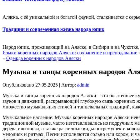
Аляска, с её уникальной и богатой фауной, сталкивается с сер
Традиции и современная жизнь народа юпик
Народ юпик, проживающий на Аляске, в Сибири и на Чукотке, 
Языки коренных народов Аляски: сохранение и преподавание
«
Одежда коренных народов Аляски
Музыка и танцы коренных народов Ал
Опубликовано
27.05.2025
|
Автор:
admin
Музыка и танцы коренных народов Аляски – это богатейшее кул
звуков и движений, раскрывающий глубокую связь коренных ж
множество музыкальных стилей и танцевальных традиций, каж
Музыкальное наследие: Музыка коренных народов Аляски неве
традиционной музыке, часто изготавливались из подручных мат
дерева или кости, а также различные виды погремушек и колоко
мелодиях и ритмах. Песни исполняются сольно или хором, и ча
отражают повседневную жизнь коренных народов. Музыка играе