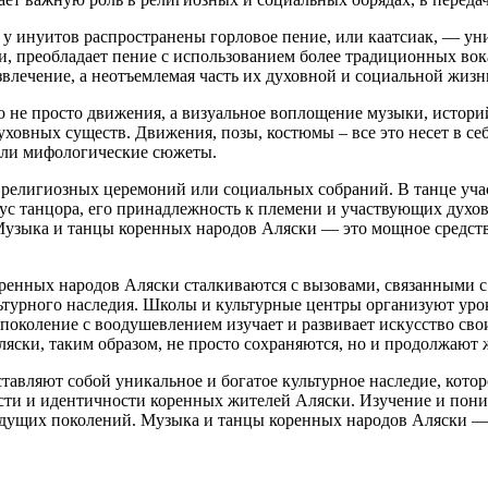
у инуитов распространены горловое пение, или каатсиак, — уни
ски, преобладает пение с использованием более традиционных в
влечение, а неотъемлемая часть их духовной и социальной жизн
о не просто движения, а визуальное воплощение музыки, истори
ховных существ. Движения, позы, костюмы – все это несет в себ
или мифологические сюжеты.
, религиозных церемоний или социальных собраний. В танце уча
с танцора, его принадлежность к племени и участвующих духов. 
узыка и танцы коренных народов Аляски — это мощное средство
ренных народов Аляски сталкиваются с вызовами, связанными с 
турного наследия. Школы и культурные центры организуют урок
околение с воодушевлением изучает и развивает искусство своих
ски, таким образом, не просто сохраняются, но и продолжают ж
авляют собой уникальное и богатое культурное наследие, которо
сти и идентичности коренных жителей Аляски. Изучение и поним
удущих поколений. Музыка и танцы коренных народов Аляски — 