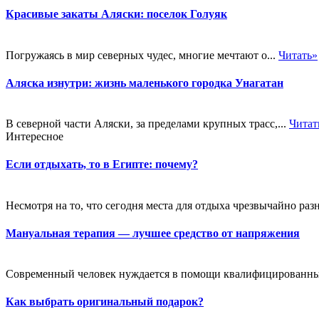
Красивые закаты Аляски: поселок Голуяк
Погружаясь в мир северных чудес, многие мечтают о...
Читать»
Аляска изнутри: жизнь маленького городка Унагатан
В северной части Аляски, за пределами крупных трасс,...
Читат
Интересное
Если отдыхать, то в Египте: почему?
Несмотря на то, что сегодня места для отдыха чрезвычайно раз
Мануальная терапия — лучшее средство от напряжения
Современный человек нуждается в помощи квалифицированных с
Как выбрать оригинальный подарок?