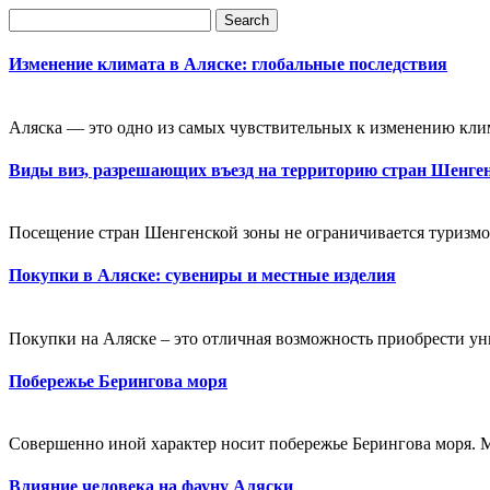
Изменение климата в Аляске: глобальные последствия
Аляска — это одно из самых чувствительных к изменению кли
Виды виз, разрешающих въезд на территорию стран Шенге
Посещение стран Шенгенской зоны не ограничивается туризмом
Покупки в Аляске: сувениры и местные изделия
Покупки на Аляске – это отличная возможность приобрести ун
Побережье Берингова моря
Совершенно иной характер носит побережье Берингова моря. Ме
Влияние человека на фауну Аляски