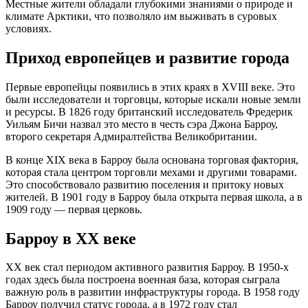
Местные жители обладали глубокими знаниями о природе и
климате Арктики, что позволяло им выживать в суровых
условиях.
Приход европейцев и развитие города
Первые европейцы появились в этих краях в XVIII веке. Это
были исследователи и торговцы, которые искали новые земли
и ресурсы. В 1826 году британский исследователь Фредерик
Уильям Бичи назвал это место в честь сэра Джона Барроу,
второго секретаря Адмиралтейства Великобритании.
В конце XIX века в Барроу была основана торговая фактория,
которая стала центром торговли мехами и другими товарами.
Это способствовало развитию поселения и притоку новых
жителей. В 1901 году в Барроу была открыта первая школа, а в
1909 году — первая церковь.
Барроу в XX веке
XX век стал периодом активного развития Барроу. В 1950-х
годах здесь была построена военная база, которая сыграла
важную роль в развитии инфраструктуры города. В 1958 году
Барроу получил статус города, а в 1972 году стал