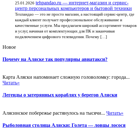
tehpandao.ru — интернет-магазин и сервис-
25.01.2026
центр персональных компьютеров и бытовой техники
Техпандао — это не просто магазин, а настоящий сервис-центр, где
каждый клиент получает профессиональное обслуживание и
качественные услуги. Мы предлагаем широкий ассортимент товаров
и услуг, начиная от комплектующих для ПК и заканчивая
подключением цифрового телевидения. Почему […]
Новое
Почему на Аляске так популярны авиатакси?
Карта Аляски напоминает сложную головоломку: города...
Читать»
Легенды о затерянных кораблях у берегов Аляски
Алясинское побережье растянулось на тысячи...
Читать»
Рыболовная столица Аляски: Голета — ловцы лосося