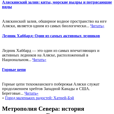
Аляскинский залив: киты, морские выдры и потрясающие
виды
Аляскинский залив, обширное водное пространство на юге
Аляски, является одним из самых биологически...
Читать»
Ледник Хаббард: Один из самых активных ледников
Ледник Хаббард — это один из самых впечатляющих и
активных ледников на Аляске, расположенный в
Национальном...
Читать»
Горные цепи
Горные цепи тихоокеанского побережья Аляски служат
продолжением хребтов Западной Канады и США.
Береговые...
Читать»
«
Город маленьких радостей: Хатней-Бэй
Метрополия Севера: история