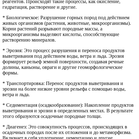
реагентов. Происходят такие процессы, как окисление,
гидратация, растворение и другие.
* Биологическое: Разрушение горных пород под действием
живых организмов (растения, животные, микроорганизмы).
Корни растений разрывают породные массы, а
микроорганизмы выделяют кислоты, способствующие
растворению минералов.
* Эрозия: Это процесс разрушения и переноса продуктов
выветривания под действием воды, ветра и льда. Эрозия
формирует рельеф земной поверхности, создавая речные
долины, каньоны, овраги и другие геоморфологические
формы.
* Транспортировка: Перенос продуктов выветривания и
эрозии на более низкие уровни рельефа с помощью воды,
ветра и льда.
* Седиментация (осадкообразование): Накопление продуктов
выветривания и эрозии в определенных местах. В результате
этого образуются осадочные породные толщи.
* Диагенез: Это совокупность процессов, происходящих в
осадочных породах после их отложения и до метаморфизма.
Включает в себя уплотнение, цементацию и другие