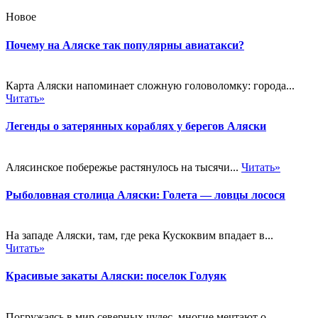
Новое
Почему на Аляске так популярны авиатакси?
Карта Аляски напоминает сложную головоломку: города...
Читать»
Легенды о затерянных кораблях у берегов Аляски
Алясинское побережье растянулось на тысячи...
Читать»
Рыболовная столица Аляски: Голета — ловцы лосося
На западе Аляски, там, где река Кускоквим впадает в...
Читать»
Красивые закаты Аляски: поселок Голуяк
Погружаясь в мир северных чудес, многие мечтают о...