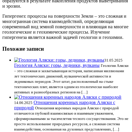
образуются в результате накопления продуктов выветривания
и эрозии.
Гипергенез: процессы на поверхности Земли – это сложная и
многогранная система взаимодействий, определяющая
современный вид земной поверхности и влияющая на многие
геологические и геохимические процессы. Изучение
гипергенеза является важной задачей геологии и геохимии.
Похожие записи
31.05.2025
Геология Аляски: горы, ледники, вулканы
Геология Аляски
– это сложная и захватывающая история, написанная миллионами
лет тектонических движений, вулканической активности и
ледниковых периодов. Этот штат, расположенный на стыке
тектонических плит, является одним из геологически наиболее
активных и разнообразных регионов на […]
Отношения коренных народов Аляски с
14.06.2025
природой
Отношения коренных народов Аляски с природой
отличаются глубокой взаимосвязью и взаимным уважением,
сформированными за тысячелетия тесного сосуществования. Это не
просто использование природных ресурсов, а сложная система
взаимодействия, основанная на духовных представлениях, […]