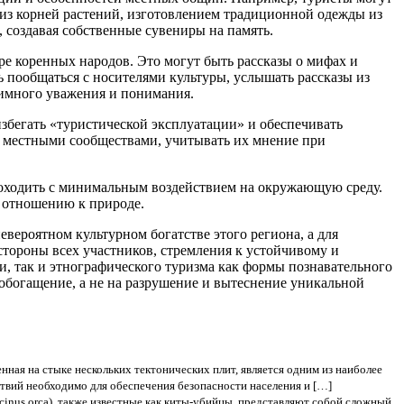
 из корней растений, изготовлением традиционной одежды из
, создавая собственные сувениры на память.
ре коренных народов. Это могут быть рассказы о мифах и
 пообщаться с носителями культуры, услышать рассказы из
заимного уважения и понимания.
збегать «туристической эксплуатации» и обеспечивать
 с местными сообществами, учитывать их мнение при
проходить с минимальным воздействием на окружающую среду.
 отношению к природе.
вероятном культурном богатстве этого региона, а для
стороны всех участников, стремления к устойчивому и
, так и этнографического туризма как формы познавательного
 обогащение, а не на разрушение и вытеснение уникальной
нная на стыке нескольких тектонических плит, является одним из наиболее
ствий необходимо для обеспечения безопасности населения и […]
cinus orca), также известные как киты-убийцы, представляют собой сложный