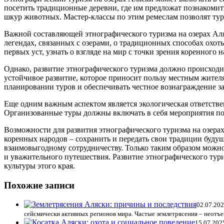
посетить традиционные деревни, где им предложат познакомить
шкур животных. Мастер-классы по этим ремеслам позволят тури
Важной составляющей этнографического туризма на озерах Аля
легендах, связанных с озерами, о традиционных способах охо
первых уст, узнать о взгляде на мир с точки зрения коренног
Однако, развитие этнографического туризма должно происходи
устойчивое развитие, которое приносит пользу местным жител
планировании туров и обеспечивать честное вознаграждение за
Еще одним важным аспектом является экологическая ответстве
Организованные туры должны включать в себя мероприятия по
Возможности для развития этнографического туризма на озерах
коренных народов – сохранить и передать свои традиции будущ
взаимовыгодному сотрудничеству. Только таким образом можно
и уважительного путешествия. Развитие этнографического тур
культуры этого края.
Похожие записи
02.07.20
сейсмически активных регионов мира. Частые землетрясения – неотъе
15.07.202