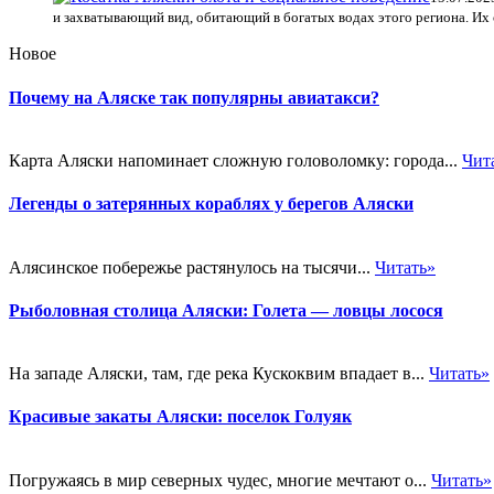
и захватывающий вид, обитающий в богатых водах этого региона. Их 
Новое
Почему на Аляске так популярны авиатакси?
Карта Аляски напоминает сложную головоломку: города...
Чит
Легенды о затерянных кораблях у берегов Аляски
Алясинское побережье растянулось на тысячи...
Читать»
Рыболовная столица Аляски: Голета — ловцы лосося
На западе Аляски, там, где река Кускоквим впадает в...
Читать»
Красивые закаты Аляски: поселок Голуяк
Погружаясь в мир северных чудес, многие мечтают о...
Читать»