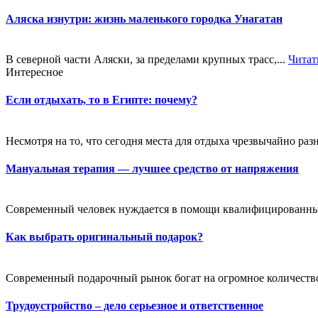
Аляска изнутри: жизнь маленького городка Унагатан
В северной части Аляски, за пределами крупных трасс,...
Читат
Интересное
Если отдыхать, то в Египте: почему?
Несмотря на то, что сегодня места для отдыха чрезвычайно раз
Мануальная терапия — лучшее средство от напряжения
Современный человек нуждается в помощи квалифицированных с
Как выбрать оригинальный подарок?
Современный подарочный рынок богат на огромное количество 
Трудоустройство – дело серьезное и ответственное