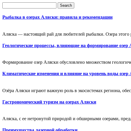
Рыбалка в озерах Аляски: правила и рекомендации
Аляска — настоящий рай для любителей рыбалки. Озера этого
Геологические процессы, влияющие на формирование озер
Формирование озер Аляски обусловлено множеством геологиче
Климатические изменения и влияние на уровень воды озер
Озёра Аляски играют важную роль в экосистемах региона, обес
Гастрономический туризм на озерах Аляски
Аляска, с ее нетронутой природой и обширными озерами, пред
Преимущества лазерной обработки