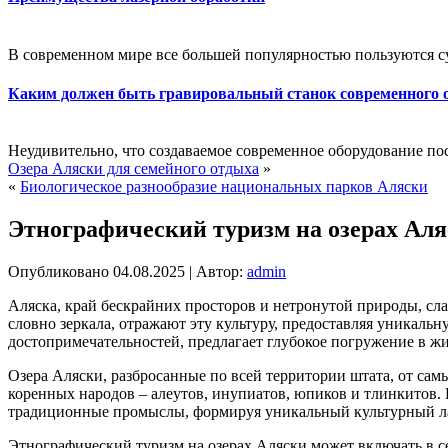
В современном мире все большей популярностью пользуются с
Каким должен быть гравировальный станок современного 
Неудивительно, что создаваемое современное оборудование пос
Озера Аляски для семейного отдыха
»
«
Биологическое разнообразие национальных парков Аляски
Этнографический туризм на озерах Ал
Опубликовано
04.08.2025
|
Автор:
admin
Аляска, край бескрайних просторов и нетронутой природы, сла
словно зеркала, отражают эту культуру, предоставляя уникаль
достопримечательностей, предлагает глубокое погружение в жи
Озера Аляски, разбросанные по всей территории штата, от сам
коренных народов – алеутов, инупиатов, юпиков и тлинкитов. И
традиционные промыслы, формируя уникальный культурный л
Этнографический туризм на озерах Аляски может включать в с