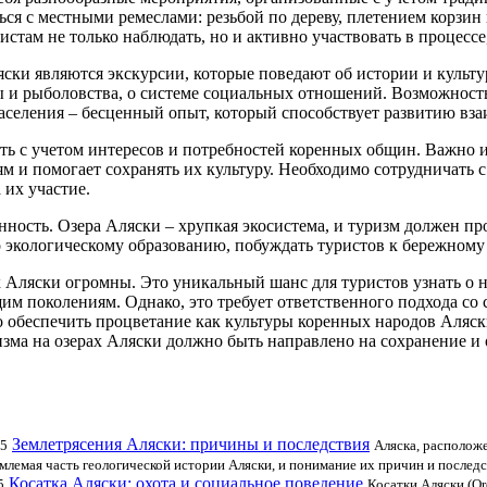
ся с местными ремеслами: резьбой по дереву, плетением корзин
стам не только наблюдать, но и активно участвовать в процессе
ски являются экскурсии, которые поведают об истории и культу
ты и рыболовства, о системе социальных отношений. Возможность
о населения – бесценный опыт, который способствует развитию в
ть с учетом интересов и потребностей коренных общин. Важно и
ям и помогает сохранять их культуру. Необходимо сотрудничать
 их участие.
нность. Озера Аляски – хрупкая экосистема, и туризм должен 
 экологическому образованию, побуждать туристов к бережному
 Аляски огромны. Это уникальный шанс для туристов узнать о не
им поколениям. Однако, это требует ответственного подхода со 
 обеспечить процветание как культуры коренных народов Аляски
изма на озерах Аляски должно быть направлено на сохранение и
Землетрясения Аляски: причины и последствия
25
Аляска, расположе
млемая часть геологической истории Аляски, и понимание их причин и послед
Косатка Аляски: охота и социальное поведение
5
Косатки Аляски (Or