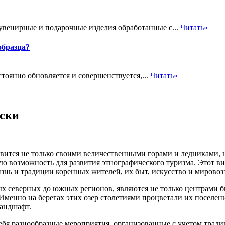
увенирные и подарочные изделия обработанные с...
Читать»
образца?
тоянно обновляется и совершенствуется,...
Читать»
яски
вится не только своими величественными горами и ледниками, н
ную возможность для развития этнографического туризма. Этот в
знь и традиции коренных жителей, их быт, искусство и мировоз
ых северных до южных регионов, являются не только центрами б
менно на берегах этих озер столетиями процветали их поселения
андшафт.
ебя разнообразные мероприятия, организованные с учетом трад