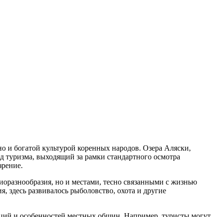
о и богатой культурой коренных народов. Озера Аляски,
ид туризма, выходящий за рамки стандартного осмотра
зрение.
иоразнообразия, но и местами, тесно связанными с жизнью
, здесь развивалось рыболовство, охота и другие
иций и особенностей местных общин. Например, туристы могут