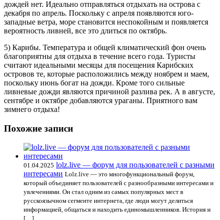
дождей нет. Идеально отправляться отдыхать на острова с
декабря по апрель. Поскольку с апреля появляются юго-
западные ветра, море становится неспокойным и появляется
вероятность ливней, все это длиться по октябрь.
5) Карибы. Температура и общей климатический фон очень
благоприятны для отдыха в течение всего года. Туристы
считают идеальными месяцы для посещения Карибских
островов те, которые расположились между ноябрем и маем,
поскольку июнь богат на дожди. Кроме того сильные
ливневые дожди являются причиной разлива рек. А в августе,
сентябре и октябре добавляются ураганы. Приятного вам
зимнего отдыха!
Похожие записи
lolz.live — форум для пользователей с разными
01.04.2025
интересами
Lolz.live — это многофункциональный форум,
который объединяет пользователей с разнообразными интересами и
увлечениями. Он стал одним из самых популярных мест в
русскоязычном сегменте интернета, где люди могут делиться
информацией, общаться и находить единомышленников. История и
[…]