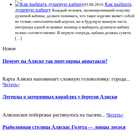
Как выбрать
03.06.2016
душевую кабину
Каждый человек, запланировавший покупку
душевой кабины, должен понимать, что такое изделие являет собой
не только сантехнический агрегат, но и будущую важную часть
интерьера одной из комнат жилища и выбирать душевую кабину
нужно соответственно. В первую очередь, кабина должна суметь
[…]
Новое
Почему на Аляске так популярны авиатакси?
Карта Аляски напоминает сложную головоломку: города...
Читать»
Легенды о затерянных кораблях у берегов Аляски
Алясинское побережье растянулось на тысячи...
Читать»
Рыболовная столица Аляски: Голета — ловцы лосося