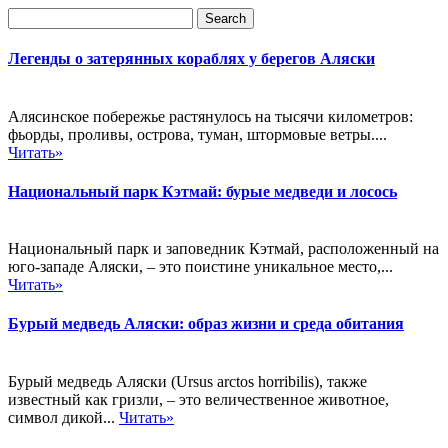
Легенды о затерянных кораблях у берегов Аляски
Алясинское побережье растянулось на тысячи километров:
фьорды, проливы, острова, туман, штормовые ветры....
Читать»
Национальный парк Кэтмай: бурые медведи и лосось
Национальный парк и заповедник Кэтмай, расположенный на
юго-западе Аляски, – это поистине уникальное место,...
Читать»
Бурый медведь Аляски: образ жизни и среда обитания
Бурый медведь Аляски (Ursus arctos horribilis), также
известный как гризли, – это величественное животное,
символ дикой...
Читать»