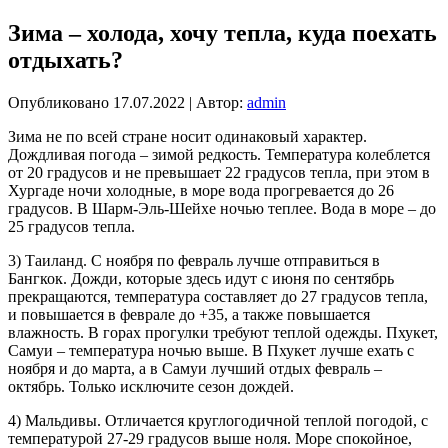
Зима – холода, хочу тепла, куда поехать
отдыхать?
Опубликовано
17.07.2022
|
Автор:
admin
Зима не по всей стране носит одинаковый характер.
Дождливая погода – зимой редкость. Температура колеблется
от 20 градусов и не превышает 22 градусов тепла, при этом в
Хургаде ночи холодные, в море вода прогревается до 26
градусов. В Шарм-Эль-Шейхе ночью теплее. Вода в море – до
25 градусов тепла.
3) Таиланд. С ноября по февраль лучше отправиться в
Бангкок. Дожди, которые здесь идут с июня по сентябрь
прекращаются, температура составляет до 27 градусов тепла,
и повышается в феврале до +35, а также повышается
влажность. В горах прогулки требуют теплой одежды. Пхукет,
Самуи – температура ночью выше. В Пхукет лучше ехать с
ноября и до марта, а в Самуи лучший отдых февраль –
октябрь. Только исключите сезон дождей.
4) Мальдивы. Отличается круглогодичной теплой погодой, с
температурой 27-29 градусов выше ноля. Море спокойное,