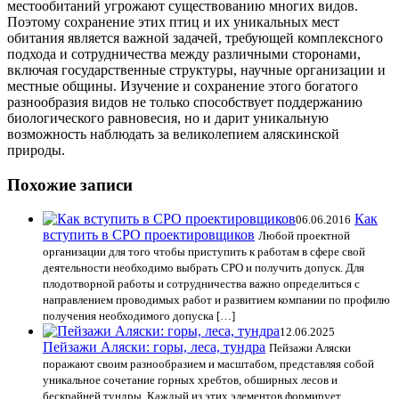
местообитаний угрожают существованию многих видов.
Поэтому сохранение этих птиц и их уникальных мест
обитания является важной задачей, требующей комплексного
подхода и сотрудничества между различными сторонами,
включая государственные структуры, научные организации и
местные общины. Изучение и сохранение этого богатого
разнообразия видов не только способствует поддержанию
биологического равновесия, но и дарит уникальную
возможность наблюдать за великолепием аляскинской
природы.
Похожие записи
Как
06.06.2016
вступить в СРО проектировщиков
Любой проектной
организации для того чтобы приступить к работам в сфере свой
деятельности необходимо выбрать СРО и получить допуск. Для
плодотворной работы и сотрудничества важно определиться с
направлением проводимых работ и развитием компании по профилю
получения необходимого допуска […]
12.06.2025
Пейзажи Аляски: горы, леса, тундра
Пейзажи Аляски
поражают своим разнообразием и масштабом, представляя собой
уникальное сочетание горных хребтов, обширных лесов и
бескрайней тундры. Каждый из этих элементов формирует