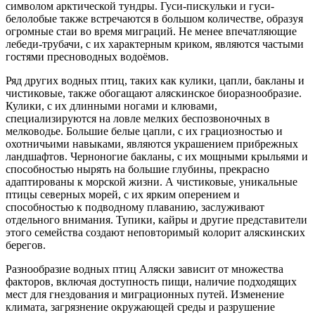
символом арктической тундры. Гуси-пискульки и гуси-
белолобые также встречаются в большом количестве, образуя
огромные стаи во время миграций. Не менее впечатляющие
лебеди-трубачи, с их характерным криком, являются частыми
гостями пресноводных водоёмов.
Ряд других водных птиц, таких как кулики, цапли, бакланы и
чистиковые, также обогащают аляскинское биоразнообразие.
Кулики, с их длинными ногами и клювами,
специализируются на ловле мелких беспозвоночных в
мелководье. Большие белые цапли, с их грациозностью и
охотничьими навыками, являются украшением прибрежных
ландшафтов. Черноногие бакланы, с их мощными крыльями и
способностью нырять на большие глубины, прекрасно
адаптированы к морской жизни. А чистиковые, уникальные
птицы северных морей, с их ярким оперением и
способностью к подводному плаванию, заслуживают
отдельного внимания. Тупики, кайры и другие представители
этого семейства создают неповторимый колорит аляскинских
берегов.
Разнообразие водных птиц Аляски зависит от множества
факторов, включая доступность пищи, наличие подходящих
мест для гнездования и миграционных путей. Изменение
климата, загрязнение окружающей среды и разрушение