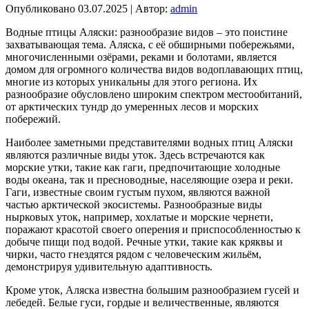
Опубликовано
03.07.2025
|
Автор:
admin
Водные птицы Аляски: разнообразие видов – это поистине
захватывающая тема. Аляска, с её обширными побережьями,
многочисленными озёрами, реками и болотами, является
домом для огромного количества видов водоплавающих птиц,
многие из которых уникальны для этого региона. Их
разнообразие обусловлено широким спектром местообитаний,
от арктических тундр до умеренных лесов и морских
побережий.
Наиболее заметными представителями водных птиц Аляски
являются различные виды уток. Здесь встречаются как
морские утки, такие как гаги, предпочитающие холодные
воды океана, так и пресноводные, населяющие озера и реки.
Гаги, известные своим густым пухом, являются важной
частью арктической экосистемы. Разнообразные виды
нырковых уток, например, хохлатые и морские чернети,
поражают красотой своего оперения и приспособленностью к
добыче пищи под водой. Речные утки, такие как кряквы и
чирки, часто гнездятся рядом с человеческим жильём,
демонстрируя удивительную адаптивность.
Кроме уток, Аляска известна большим разнообразием гусей и
лебедей. Белые гуси, гордые и величественные, являются