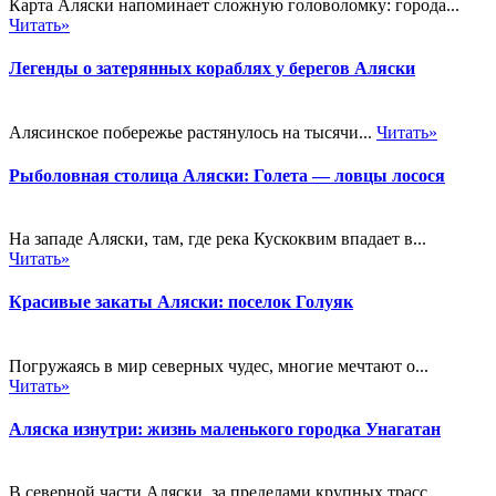
Карта Аляски напоминает сложную головоломку: города...
Читать»
Легенды о затерянных кораблях у берегов Аляски
Алясинское побережье растянулось на тысячи...
Читать»
Рыболовная столица Аляски: Голета — ловцы лосося
На западе Аляски, там, где река Кускоквим впадает в...
Читать»
Красивые закаты Аляски: поселок Голуяк
Погружаясь в мир северных чудес, многие мечтают о...
Читать»
Аляска изнутри: жизнь маленького городка Унагатан
В северной части Аляски, за пределами крупных трасс,...