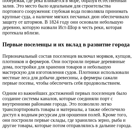
побережья, где река вливается в море, образуя естественный
залив. Это место было идеальным для строительства
портового сооружения: глубокая вода позволяяла принимать
крупные суда, а наличие мягких песчаных дюн обеспечивало
защиту от штормов. В 1824 году они основали небольшую
деревню, которую назвали Ист-Шор в честь реки, которая
протекала вблизи.
Первые поселенцы и их вклад в развитие города
Первоначальный состав поселенцев включал моряков, купцов,
плотников и фермеров. Они построили первые деревянные
дома, постройки для хранения товаров и небольшую
мастерскую для изготовления судов. Плотники использовали
местные леса для добычи древесины, а фермеры сажали
первые посевы, чтобы обеспечить себя продовольствием.
Одним из важнейших достижений первых поселенцев было
создание системы каналов, которые соединяли порт с
внутренними районами города. Это позволило легко
транспортировать товары и материалы, а также обеспечило
доступ к водным ресурсам для орошения полей. Кроме того,
они построили первые склады, где хранились зерно, рыба и
другие товары, которые потом отправлялись в дальние города.