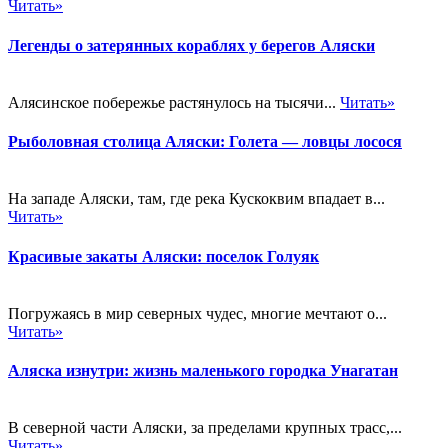
Читать»
Легенды о затерянных кораблях у берегов Аляски
Алясинское побережье растянулось на тысячи...
Читать»
Рыболовная столица Аляски: Голета — ловцы лосося
На западе Аляски, там, где река Кускоквим впадает в...
Читать»
Красивые закаты Аляски: поселок Голуяк
Погружаясь в мир северных чудес, многие мечтают о...
Читать»
Аляска изнутри: жизнь маленького городка Унагатан
В северной части Аляски, за пределами крупных трасс,...
Читать»