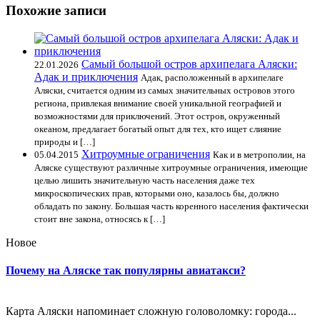
Похожие записи
Самый большой остров архипелага Аляски:
22.01.2026
Адак и приключения
Адак, расположенный в архипелаге
Аляски, считается одним из самых значительных островов этого
региона, привлекая внимание своей уникальной географией и
возможностями для приключений. Этот остров, окруженный
океаном, предлагает богатый опыт для тех, кто ищет слияние
природы и […]
Хитроумные ограничения
05.04.2015
Как и в метрополии, на
Аляске существуют различные хитроумные ограничения, имеющие
целью лишить значительную часть населения даже тех
микроскопических прав, которыми оно, казалось бы, должно
обладать по закону. Большая часть коренного населения фактически
стоит вне закона, относясь к […]
Новое
Почему на Аляске так популярны авиатакси?
Карта Аляски напоминает сложную головоломку: города...