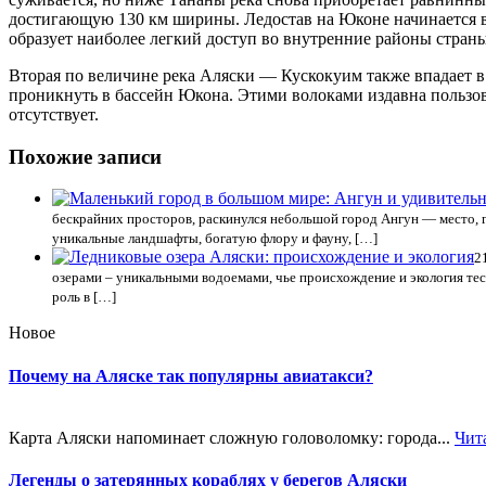
достигающую 130 км ширины. Ледостав на Юконе начинается в 
образует наиболее легкий доступ во внутренние районы стран
Вторая по величине река Аляски — Кускокуим также впадает в Б
проникнуть в бассейн Юкона. Этими волоками издавна пользов
отсутствует.
Похожие записи
бескрайних просторов, раскинулся небольшой город Ангун — место, гд
уникальные ландшафты, богатую флору и фауну, […]
2
озерами – уникальными водоемами, чье происхождение и экология тес
роль в […]
Новое
Почему на Аляске так популярны авиатакси?
Карта Аляски напоминает сложную головоломку: города...
Чит
Легенды о затерянных кораблях у берегов Аляски