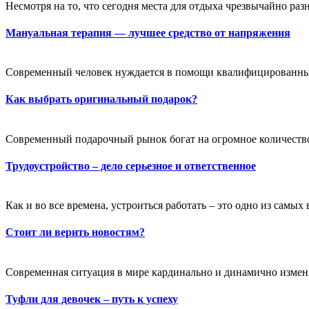
Несмотря на то, что сегодня места для отдыха чрезвычайно раз
Мануальная терапия — лучшее средство от напряжения
Современный человек нуждается в помощи квалифицированных с
Как выбрать оригинальный подарок?
Современный подарочный рынок богат на огромное количество 
Трудоустройство – дело серьезное и ответственное
Как и во все времена, устроиться работать – это одно из самы
Стоит ли верить новостям?
Современная ситуация в мире кардинально и динамично изменяе
Туфли для девочек – путь к успеху