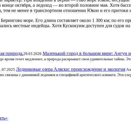
конце октября, а ледоход — во второй половине мая. Хотя басс
ы, тем не менее в транспортном отношении Юкон и его притоки и
ерингово море. Его длина составляет около 1 300 км; по его пр
ались местные индейцы. Хотя Кускокуим доступен для судов на
Маленький город в большом мире: Ангун и
29.03.2026
е время течет медленнее, а природа раскрывает свои удивительные тайны. Это
Ледниковые озера Аляски: происхождение и экология
1.07.2025
Ал
но связаны с динамикой ледников и спецификой арктического климата. Эти оз
ать»