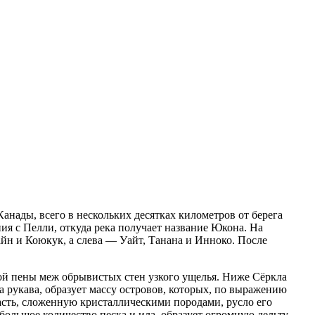
анады, всего в нескольких десятках километров от берега
ния с Пелли, откуда река получает название Юкона. На
н и Коюкук, а слева — Уайт, Танана и Инноко. После
ой пены меж обрывистых стен узкого ущелья. Ниже Сёркла
на рукава, образует массу островов, которых, по выражению
асть, сложенную кристаллическими породами, русло его
ольшое количество песка и ила, образует огромную дельту,