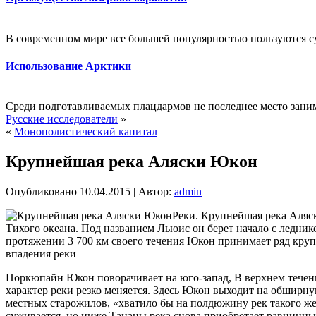
В современном мире все большей популярностью пользуются с
Использование Арктики
Среди подготавливаемых плацдармов не последнее место зани
Русские исследователи
»
«
Монополистический капитал
Крупнейшая река Аляски Юкон
Опубликовано
10.04.2015
|
Автор:
admin
Реки. Крупнейшая река Аляск
Тихого океана. Под названием Льюис он берет начало с леднико
протяжении 3 700 км своего течения Юкон принимает ряд кру
впадения реки
Поркюпайн Юкон поворачивает на юго-запад, В верхнем течени
характер реки резко меняется. Здесь Юкон выходит на обширную
местных старожилов, «хватило бы на полдюжину рек такого же
суживается, но ниже Тананы река снова приобретает равнинны