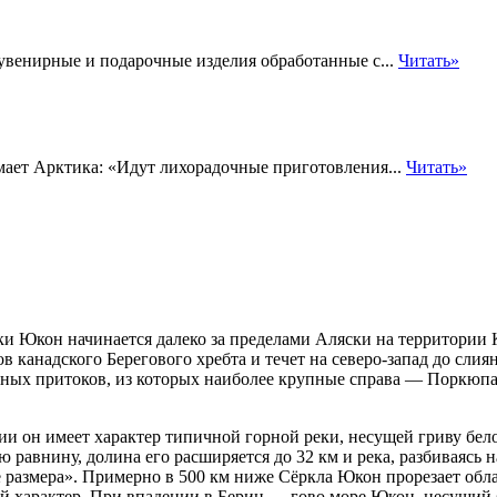
увенирные и подарочные изделия обработанные с...
Читать»
мает Арктика: «Идут лихорадочные приготовления...
Читать»
и Юкон начинается далеко за пределами Аляски на территории К
в канадского Берегового хребта и течет на северо-запад до слия
пных
притоков, из которых наиболее крупные справа — Поркюпай
и он имеет характер типичной горной реки, несущей гриву бел
 равнину, долина его расширяется до 32 км и река, разбиваясь 
 размера». Примерно в 500 км ниже Сёркла Юкон прорезает обл
й характер. При впадении в Берин — гово море Юкон, несущий б