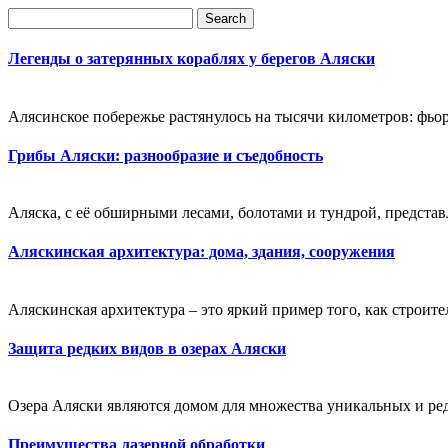
Легенды о затерянных кораблях у берегов Аляски
Алясинское побережье растянулось на тысячи километров: фьор
Грибы Аляски: разнообразие и съедобность
Аляска, с её обширными лесами, болотами и тундрой, представ
Аляскинская архитектура: дома, здания, сооружения
Аляскинская архитектура – это яркий пример того, как строи
Защита редких видов в озерах Аляски
Озера Аляски являются домом для множества уникальных и ред
Преимущества лазерной обработки