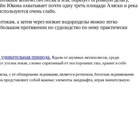
ейн Юкона охватывает почти одну треть площади Аляски и река
спользуются очень слабо.
итокам, а затем через низкие водоразделы можно легко
 большом протяжении но судоходство по нему практически
 удивительная природа.
Вдали от шумных мегаполисов, среди
т уголок земли, словно спрятанный от посторонних глаз, хранит в себе
яска, с её обширными ледниками, является регионом, богатым ледниковыми
ера представляют собой важные элементы ландшафта, играя значительную