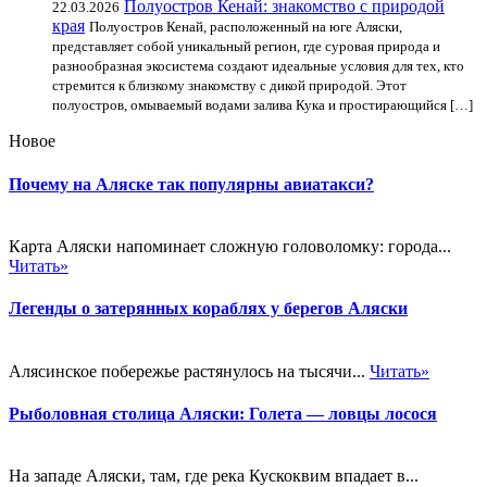
Полуостров Кенай: знакомство с природой
22.03.2026
края
Полуостров Кенай, расположенный на юге Аляски,
представляет собой уникальный регион, где суровая природа и
разнообразная экосистема создают идеальные условия для тех, кто
стремится к близкому знакомству с дикой природой. Этот
полуостров, омываемый водами залива Кука и простирающийся […]
Новое
Почему на Аляске так популярны авиатакси?
Карта Аляски напоминает сложную головоломку: города...
Читать»
Легенды о затерянных кораблях у берегов Аляски
Алясинское побережье растянулось на тысячи...
Читать»
Рыболовная столица Аляски: Голета — ловцы лосося
На западе Аляски, там, где река Кускоквим впадает в...