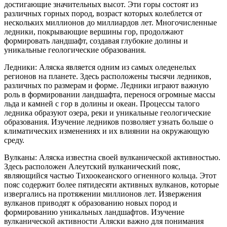
достигающие значительных высот. Эти горы состоят из
различных горных пород, возраст которых колеблется от
нескольких миллионов до миллиардов лет. Многочисленные
ледники, покрывающие вершины гор, продолжают
формировать ландшафт, создавая глубокие долины и
уникальные геологические образования.
Ледники: Аляска является одним из самых оледенелых
регионов на планете. Здесь расположены тысячи ледников,
различных по размерам и форме. Ледники играют важную
роль в формировании ландшафта, перенося огромные массы
льда и камней с гор в долины и океан. Процессы талого
ледника образуют озера, реки и уникальные геологические
образования. Изучение ледников позволяет узнать больше о
климатических изменениях и их влиянии на окружающую
среду.
Вулканы: Аляска известна своей вулканической активностью.
Здесь расположен Алеутский вулканический пояс,
являющийся частью Тихоокеанского огненного кольца. Этот
пояс содержит более пятидесяти активных вулканов, которые
извергались на протяжении миллионов лет. Извержения
вулканов приводят к образованию новых пород и
формированию уникальных ландшафтов. Изучение
вулканической активности Аляски важно для понимания