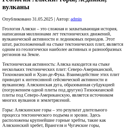
вулканы
Опубликовано
31.05.2025
|
Автор:
admin
Геология Аляски – это сложная и захватывающая история,
написанная миллионами лет тектонических движений,
вулканической активности и ледниковых периодов. Этот
штат, расположенный на стыке тектонических плит, является
одним из геологически наиболее активных и разнообразных
регионов на Земле.
Тектоническая активность: Аляска находится на стыке
нескольких тектонических плит: Северо-Американской,
Тихоокеанской и Хуан-де-Фука. Взаимодействие этих плит
приводит к интенсивной сейсмической активности и
вулканизму. Аляскинская дуга, образованная субдукцией
(погружением одной плиты под другую) Тихоокеанской
плиты под Северо-Американскую, является источником
многих вулканов и землетрясений.
Горы: Аляскинские горы – это результат длительного
процесса тектонического подъема и эрозии. Здесь
расположены крупнейшие горные хребты, такие как
Аляскинский хребет, Врангеля и Чугачские горы,