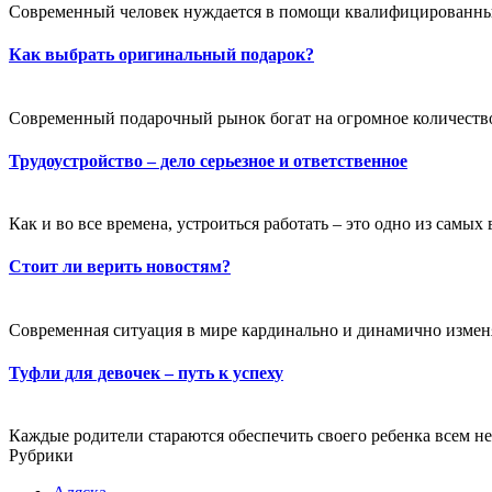
Современный человек нуждается в помощи квалифицированных с
Как выбрать оригинальный подарок?
Современный подарочный рынок богат на огромное количество 
Трудоустройство – дело серьезное и ответственное
Как и во все времена, устроиться работать – это одно из самы
Стоит ли верить новостям?
Современная ситуация в мире кардинально и динамично изменяе
Туфли для девочек – путь к успеху
Каждые родители стараются обеспечить своего ребенка всем не
Рубрики