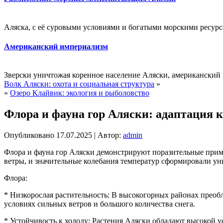
Аляска, с её суровыми условиями и богатыми морскими ресурса
Американский империализм
Зверски уничтожая коренное население Аляски, американский 
Волк Аляски: охота и социальная структура
»
«
Озеро Клайвик: экология и рыболовство
Флора и фауна гор Аляски: адаптация 
Опубликовано
17.07.2025
|
Автор:
admin
Флора и фауна гор Аляски демонстрируют поразительные прим
ветры, и значительные колебания температур сформировали ун
Флора:
* Низкорослая растительность: В высокогорных районах преобл
условиях сильных ветров и большого количества снега.
* Устойчивость к холоду: Растения Аляски обладают высокой