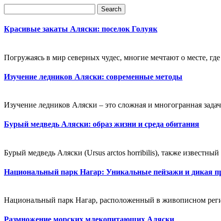
Красивые закаты Аляски: поселок Голуяк
Погружаясь в мир северных чудес, многие мечтают о месте, где
Изучение ледников Аляски: современные методы
Изучение ледников Аляски – это сложная и многогранная зада
Бурый медведь Аляски: образ жизни и среда обитания
Бурый медведь Аляски (Ursus arctos horribilis), также известны
Национальный парк Нагар: Уникальные пейзажи и дикая п
Национальный парк Нагар, расположенный в живописном регион
Размножение морских млекопитающих Аляски