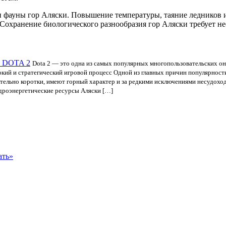
и фауны гор Аляски. Повышение температуры, таяние ледников 
 Сохранение биологического разнообразия гор Аляски требует 
а DOTA 2
Dota 2 — это одна из самых популярных многопользовательских онл
кий и стратегический игровой процесс Одной из главных причин популярности
тельно коротки, имеют горный характер и за редкими исключениями несудоход
идроэнергетические ресурсы Аляски […]
ать»