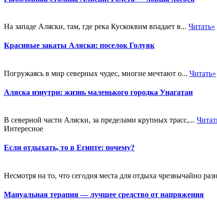
На западе Аляски, там, где река Кускоквим впадает в...
Читать»
Красивые закаты Аляски: поселок Голуяк
Погружаясь в мир северных чудес, многие мечтают о...
Читать»
Аляска изнутри: жизнь маленького городка Унагатан
В северной части Аляски, за пределами крупных трасс,...
Читат
Интересное
Если отдыхать, то в Египте: почему?
Несмотря на то, что сегодня места для отдыха чрезвычайно раз
Мануальная терапия — лучшее средство от напряжения