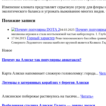
Изменение климата представляет серьезную угрозу для флоры 
экологического баланса и угрожать выживанию многих видов.
Похожие записи
Почему популярн
04.03.2025
миллионы игроков и стала неотъемлемой частью киберспорта. 1. Глубо
Горный характер
17.04.2015
Реки тихоокеанского бассейна сравни
Северного Ледовитого океана наиболее крупной является Колвилл. Г
Новое
Почему на Аляске так популярны авиатакси?
Карта Аляски напоминает сложную головоломку: города...
Чит
Легенды о затерянных кораблях у берегов Аляски
Алясинское побережье растянулось на тысячи...
Читать»
Рыболовная столица Аляски: Голета — ловцы лосося