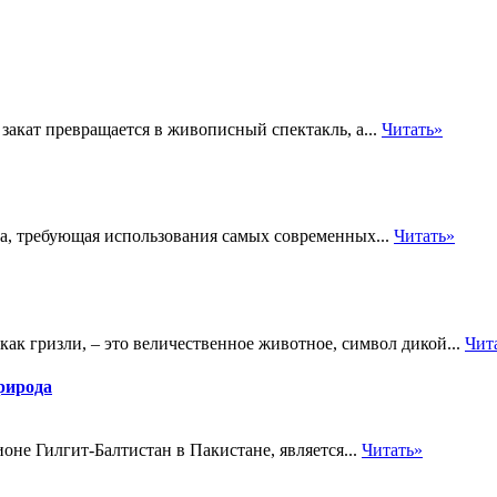
 закат превращается в живописный спектакль, а...
Читать»
ча, требующая использования самых современных...
Читать»
й как гризли, – это величественное животное, символ дикой...
Чит
рирода
е Гилгит-Балтистан в Пакистане, является...
Читать»