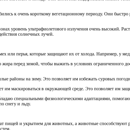
ились к очень короткому вегетационному периоду. Они быстро р
йонах уровень ультрафиолетового излучения очень высокий. Рас
действия солнечных лучей.
ех или перья, которые защищают их от холода. Например, у медв
 жира перед зимой, чтобы выжить в условиях ограниченного дос
ые районы на зиму. Это позволяет им избежать суровых погодн
т им маскироваться в окружающей среде. Это позволяет им защи
бладаю специальными физиологическими адаптациями, помогаю
о снегу и льду.
ужат пищей и укрытием для животных, а животные способствуют
стем.