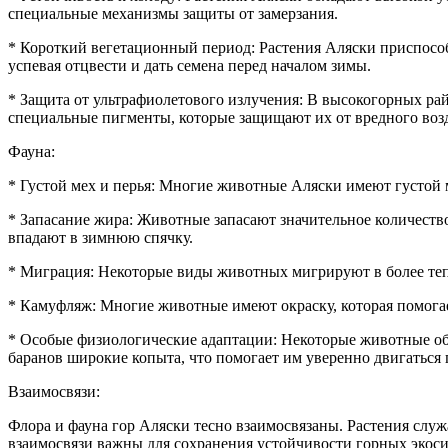
специальные механизмы защиты от замерзания.
* Короткий вегетационный период: Растения Аляски приспособ
успевая отцвести и дать семена перед началом зимы.
* Защита от ультрафиолетового излучения: В высокогорных ра
специальные пигменты, которые защищают их от вредного воз
Фауна:
* Густой мех и перья: Многие животные Аляски имеют густой м
* Запасание жира: Животные запасают значительное количество
впадают в зимнюю спячку.
* Миграция: Некоторые виды животных мигрируют в более тепл
* Камуфляж: Многие животные имеют окраску, которая помогае
* Особые физиологические адаптации: Некоторые животные о
баранов широкие копыта, что помогает им уверенно двигаться п
Взаимосвязи:
Флора и фауна гор Аляски тесно взаимосвязаны. Растения сл
взаимосвязи важны для сохранения устойчивости горных экоси