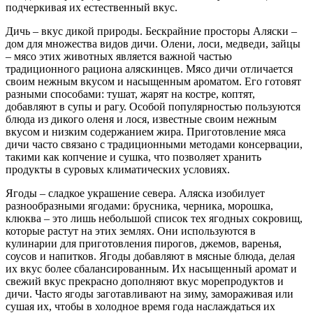
подчеркивая их естественный вкус.
Дичь – вкус дикой природы. Бескрайние просторы Аляски –
дом для множества видов дичи. Олени, лоси, медведи, зайцы
– мясо этих животных является важной частью
традиционного рациона аляскинцев. Мясо дичи отличается
своим нежным вкусом и насыщенным ароматом. Его готовят
разными способами: тушат, жарят на костре, коптят,
добавляют в супы и рагу. Особой популярностью пользуются
блюда из дикого оленя и лося, известные своим нежным
вкусом и низким содержанием жира. Приготовление мяса
дичи часто связано с традиционными методами консервации,
такими как копчение и сушка, что позволяет хранить
продукты в суровых климатических условиях.
Ягоды – сладкое украшение севера. Аляска изобилует
разнообразными ягодами: брусника, черника, морошка,
клюква – это лишь небольшой список тех ягодных сокровищ,
которые растут на этих землях. Они используются в
кулинарии для приготовления пирогов, джемов, варенья,
соусов и напитков. Ягоды добавляют в мясные блюда, делая
их вкус более сбалансированным. Их насыщенный аромат и
свежий вкус прекрасно дополняют вкус морепродуктов и
дичи. Часто ягоды заготавливают на зиму, замораживая или
сушая их, чтобы в холодное время года наслаждаться их