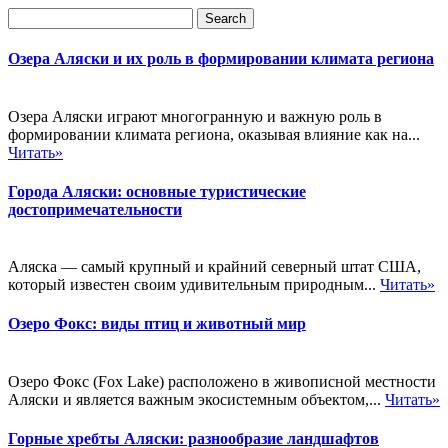
Озера Аляски и их роль в формировании климата региона
Озера Аляски играют многогранную и важную роль в
формировании климата региона, оказывая влияние как на...
Читать»
Города Аляски: основные туристические
достопримечательности
Аляска — самый крупный и крайний северный штат США,
который известен своим удивительным природным...
Читать»
Озеро Фокс: виды птиц и животный мир
Озеро Фокс (Fox Lake) расположено в живописной местности
Аляски и является важным экосистемным объектом,...
Читать»
Горные хребты Аляски: разнообразие ландшафтов