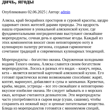
дичь, ягоды
Опубликовано
02.06.2025
|
Автор:
admin
Аляска, край бескрайних просторов и суровой красоты, щедро
одаривает своих жителей дарами природы. Эта щедрость
нашла отражение в уникальной аляскинской кухне, где
фундаментальными ингридиентами выступают свежайшие
морепродукты, сочная дичь и ароматные ягоды. Каждый из
этих компонентов вносит свою неповторимую ноту в
кулинарную палитру региона, создавая гармоничное
сочетание традиций и современных кулинарных тенденций.
Морепродукты – богатство океана. Окруженная холодными
водами Тихого океана, Аляска славится своим богатством
морепродуктов. Лосось в разных его видах – кижуч, нерка,
кета – является визитной карточкой аляскинской кухни. Его
готовят практически всеми возможными способами: жарят,
коптят, маринуют, добавляют в супы и запеканки. Креветки,
крабы, мидии, устрицы – все это свежайшее и неповторимо
вкусное изобилие океана. Не следует забывать и о морских
ежах, которые считаются деликатесом. Эти морепродукты
часто употребляются в сыром виде (суши, сашими), чтобы
сохранить их нежный вкус и ценные питательные вещества.
Блюда из морепродуктов готовятся с минимумом специй,