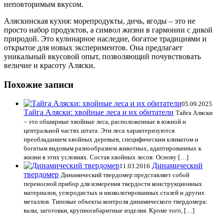
неповторимым вкусом.
Аляскинская кухня: морепродукты, дичь, ягоды – это не
просто набор продуктов, а символ жизни в гармонии с дикой
природой. Это кулинарное наследие, богатое традициями и
открытое для новых экспериментов. Она предлагает
уникальный вкусовой опыт, позволяющий почувствовать
величие и красоту Аляски.
Похожие записи
05.09.2025
Тайга Аляски: хвойные леса и их обитатели
Тайга Аляски
– это обширные хвойные леса, расположенные в южной и
центральной частях штата. Эти леса характеризуются
преобладанием хвойных деревьев, специфическим климатом и
богатым видовым разнообразием животных, адаптированных к
жизни в этих условиях. Состав хвойных лесов: Основу […]
Динамический
11.03.2016
твердомер
Динамический твердомер представляет собой
переносной прибор для измерения твердости конструкционных
материалов, углеродистых и низколегированных сталей и других
металлов. Типовые объекты контроля динамического твердомера:
валы, заготовки, крупногабаритные изделия. Кроме того, […]